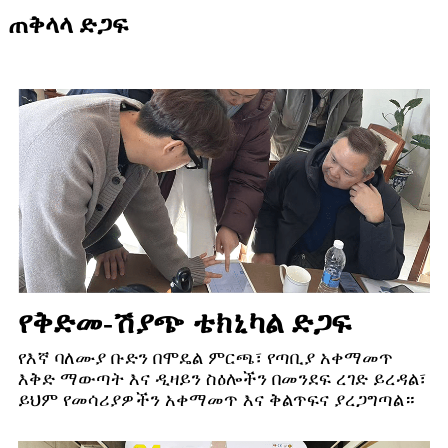
ጠቅላላ ድጋፍ
የቅድመ-ሽያጭ ቴክኒካል ድጋፍ
የእኛ ባለሙያ ቡድን በሞዴል ምርጫ፣ የጣቢያ አቀማመጥ
እቅድ ማውጣት እና ዲዛይን ስዕሎችን በመንደፍ ረገድ ይረዳል፣
ይህም የመሳሪያዎችን አቀማመጥ እና ቅልጥፍና ያረጋግጣል።