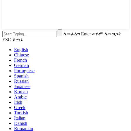
ለመፈለግ Enter ወይም ለመዝጋት
ESC ይጫኑ
English
Chinese
French
German
Portuguese
Spanish
Russian
Japanese
Korean
Arabic
Irish
Greek
Turkish
Italian
Danish
Romanian