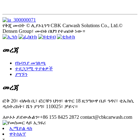
የቅጂ መብት © ሊያኦኒንግ CBK Carwash Solutions Co., Ltd.©
Densen Group፣ መብቱ በህግ የተጠበቀ ነው።
መረጃ
የኩባንያ መገለጫ
ተደጋጋሚ ጥያቄዎች
ያግኙን
መረጃ
ፎቅ 20፣ ብሎክ ቢ፣ ፎርቹን ህንፃ፣ ቁጥር 18 ዚንግሁዋ ቤይ ጎዳና፣ ቲኤክሲ
ዲስትሪክት፣ ሼን ያንግ፣ 110025፣ ቻይና።
አሁኑኑ ይደውሉልን፦
+86 155 8425 2872
contact@cbkcarwash.com
ኢሜይል ላክ
ዋትስአፕ
x