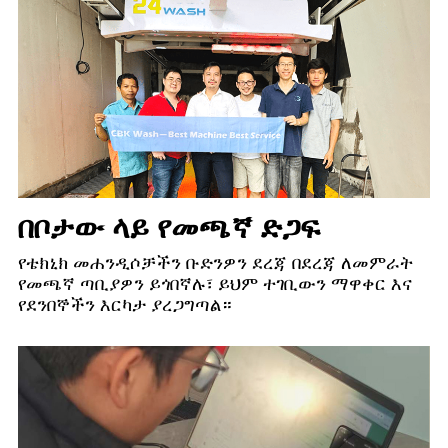
በቦታው ላይ የመጫኛ ድጋፍ
የቴክኒክ መሐንዲሶቻችን ቡድንዎን ደረጃ በደረጃ ለመምራት
የመጫኛ ጣቢያዎን ይጎበኛሉ፣ ይህም ተገቢውን ማዋቀር እና
የደንበኞችን እርካታ ያረጋግጣል።