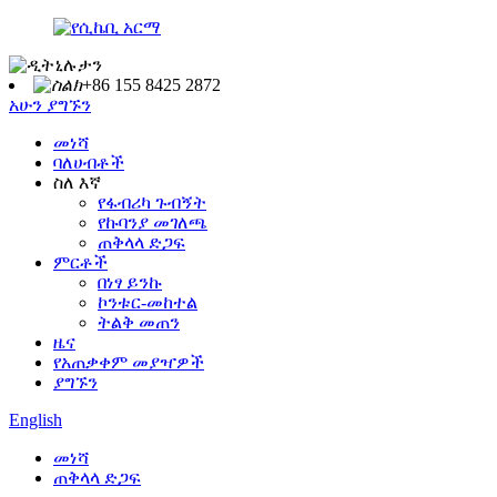
+86 155 8425 2872
አሁን ያግኙን
መነሻ
ባለሀብቶች
ስለ እኛ
የፋብሪካ ጉብኝት
የኩባንያ መገለጫ
ጠቅላላ ድጋፍ
ምርቶች
በነፃ ይንኩ
ኮንቱር-መከተል
ትልቅ መጠን
ዜና
የአጠቃቀም መያዣዎች
ያግኙን
English
መነሻ
ጠቅላላ ድጋፍ