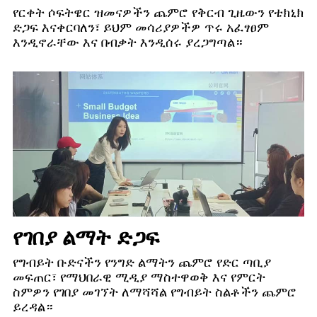
የርቀት ሶፍትዌር ዝመናዎችን ጨምሮ የቅርብ ጊዜውን የቴክኒክ
ድጋፍ እናቀርባለን፣ ይህም መሳሪያዎችዎ ጥሩ አፈፃፀም
እንዲኖራቸው እና በብቃት እንዲሰሩ ያረጋግጣል።
የገበያ ልማት ድጋፍ
የግብይት ቡድናችን የንግድ ልማትን ጨምሮ የድር ጣቢያ
መፍጠር፣ የማህበራዊ ሚዲያ ማስተዋወቅ እና የምርት
ስምዎን የገበያ መገኘት ለማሻሻል የግብይት ስልቶችን ጨምሮ
ይረዳል።