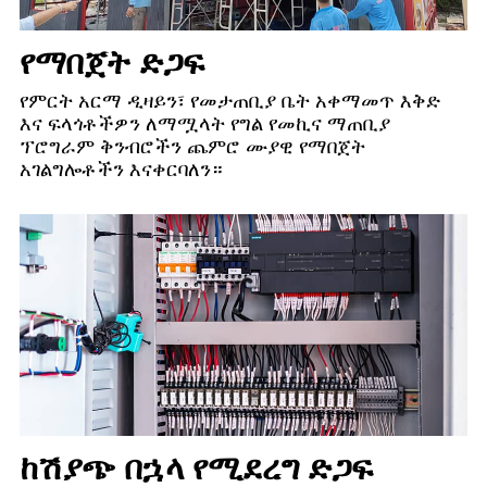
የማበጀት ድጋፍ
የምርት አርማ ዲዛይን፣ የመታጠቢያ ቤት አቀማመጥ እቅድ
እና ፍላጎቶችዎን ለማሟላት የግል የመኪና ማጠቢያ
ፕሮግራም ቅንብሮችን ጨምሮ ሙያዊ የማበጀት
አገልግሎቶችን እናቀርባለን።
ከሽያጭ በኋላ የሚደረግ ድጋፍ