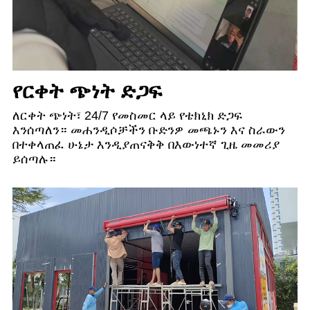
የርቀት ጭነት ድጋፍ
ለርቀት ጭነት፣ 24/7 የመስመር ላይ የቴክኒክ ድጋፍ
እንሰጣለን። መሐንዲሶቻችን ቡድንዎ መጫኑን እና ስራውን
በተቀላጠፈ ሁኔታ እንዲያጠናቅቅ በእውነተኛ ጊዜ መመሪያ
ይሰጣሉ።