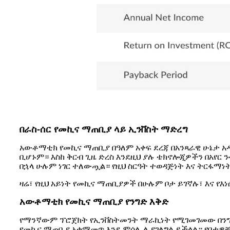
በራስ-ሰር የመኪና ማጠቢያ ላይ ኢንቨስት ማድረግ
አውቶማቲክ የመኪና ማጠቢያ በዓለም አቀፍ ደረጃ በአንጻራዊ ሁኔታ አ
ቢሆኑም። እስከ ቅርብ ጊዜ ድረስ እንደዚህ ያሉ ቴክኖሎጂዎችን በአየር
በኋላ ሁሉም ነገር ተለውጧል። የዚህ ስርዓት ተወዳጅነት እና ትርፋማነ
ዛሬ፣ የዚህ አይነት የመኪና ማጠቢያዎች በሁሉም ቦታ ይገኛሉ፣ እና የ
አውቶማቲክ የመኪና ማጠቢያ የንግድ እቅድ
የማንኛውም ፕሮጀክት የኢንቨስትመንት ማራኪነት የሚገመገመው በንግድ 
የመኪና ማጠቢያ አቀማመጥ እንደ ምሳሌ ሊያገለግል ይችላል። የቦታዎ