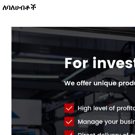
ለባለሀብቶች