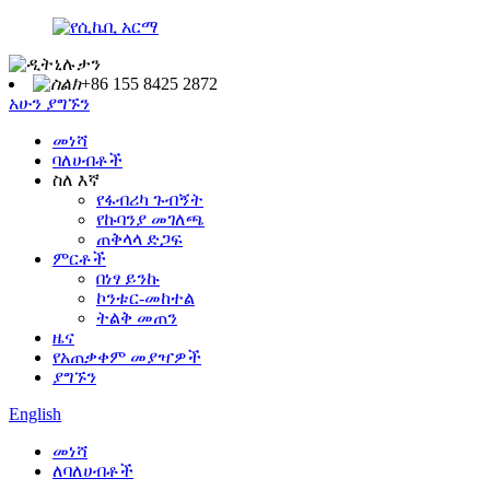
+86 155 8425 2872
አሁን ያግኙን
መነሻ
ባለሀብቶች
ስለ እኛ
የፋብሪካ ጉብኝት
የኩባንያ መገለጫ
ጠቅላላ ድጋፍ
ምርቶች
በነፃ ይንኩ
ኮንቱር-መከተል
ትልቅ መጠን
ዜና
የአጠቃቀም መያዣዎች
ያግኙን
English
መነሻ
ለባለሀብቶች