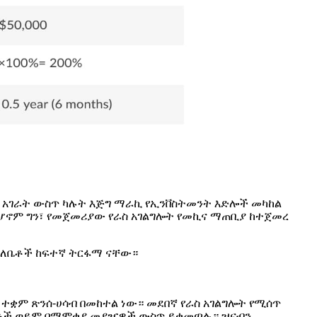
ፓ አገራት ውስጥ ካሉት እጅግ ማራኪ የኢንቨስትመንት እድሎች መካከል
። ሆኖም ግን፣ የመጀመሪያው የራስ አገልግሎት የመኪና ማጠቢያ ከተጀመረ
ለባለቤቶች ከፍተኛ ትርፋማ ናቸው።
ቋም ጽንሰ-ሀሳብ በመከተል ነው። መደበኛ የራስ አገልግሎት የሚሰጥ
ቢኔቶች ወይም በማሞቂያ መያዣዎች ውስጥ ይቀመጣሉ። ዝናብን