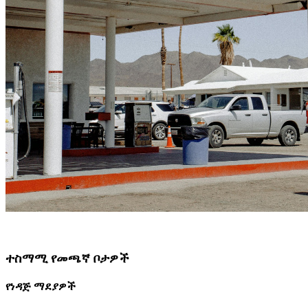
ተስማሚ የመጫኛ ቦታዎች
የነዳጅ ማደያዎች