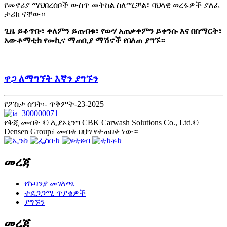
የመኖሪያ ማህበረሰቦች ውስጥ መትከል ስለሚቻል፣ ባህላዊ ወረፋዎች ያለፈ
ታሪክ ናቸው።
ጊዜ ይቆጥቡ፣ ቀለምን ይጠብቁ፣ የውሃ አጠቃቀምን ይቀንሱ እና በስማርት፣
አውቶማቲክ የመኪና ማጠቢያ ማሽኖች የበለጠ ያግኙ።
ዋጋ ለማግኘት እኛን ያግኙን
የፖስታ ሰዓት፡- ጥቅምት-23-2025
የቅጂ መብት © ሊያኦኒንግ CBK Carwash Solutions Co., Ltd.©
Densen Group፣ መብቱ በህግ የተጠበቀ ነው።
መረጃ
የኩባንያ መገለጫ
ተደጋጋሚ ጥያቄዎች
ያግኙን
መረጃ