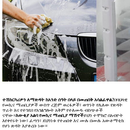
ተሽከርካሪዎን ለማጽዳት ከአንድ ሰዓት በላይ በመጠበቅ አሳልፈዋል?
በባህላዊ
የመኪና ማጠቢያዎች ውስጥ ረጅም ወረፋዎች፣ ወጥነት የሌለው የጽዳት
ጥራት እና የተገደበ የአገልግሎት አቅም የተለመዱ ብስጭቶች
ናቸው።
እውቂያ አልባ የመኪና ማጠቢያ ማሽኖች
ይህን ተሞክሮ በአብዮት
እየቀየሩት ነው፣ ፈጣን፣ ደህንነቱ የተጠበቀ እና ሙሉ በሙሉ አውቶማቲክ
የሆነ ጽዳት እያቀረቡ ነው።