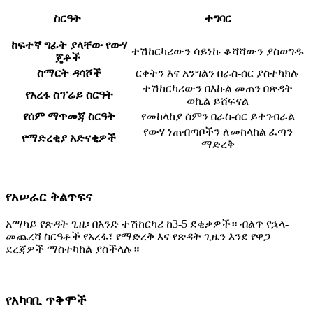
ስርዓት
ተግባር
ከፍተኛ ግፊት ያላቸው የውሃ
ተሽከርካሪውን ሳይነኩ ቆሻሻውን ያስወግዱ
ጄቶች
ስማርት ዳሳሾች
ርቀትን እና አንግልን በራስ-ሰር ያስተካክሉ
ተሽከርካሪውን በእኩል መጠን በጽዳት
የአረፋ ስፕሬይ ስርዓት
ወኪል ይሸፍናል
የሰም ማጥመጃ ስርዓት
የመከላከያ ሰምን በራስ-ሰር ይተገብራል
የውሃ ነጠብጣቦችን ለመከላከል ፈጣን
የማድረቂያ አድናቂዎች
ማድረቅ
የአሠራር ቅልጥፍና
አማካይ የጽዳት ጊዜ፡ በአንድ ተሽከርካሪ ከ3-5 ደቂቃዎች። ብልጥ የኋላ-
መጨረሻ ስርዓቶች የአረፋ፣ የማድረቅ እና የጽዳት ጊዜን እንደ የዋጋ
ደረጃዎች ማስተካከል ያስችላሉ።
የአካባቢ ጥቅሞች