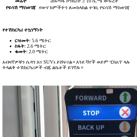
መሬት
ጠፍጣፋ ኮንክሪት ≥ 10 ሴ.ሜ ውፍረት
የፍሳሽ ማስወገጃ
የውሃ ክምችትን ለመከላከል ተገቢ የፍሳሽ ማስወገጃ
የተሽከርካሪ ተኳሃኝነት
ርዝመት
: 5.6 ሜትር
ስፋት
: 2.6 ሜትር
ቁመት
: 2.0 ሜትር
አብዛኛዎቹን ሴዳን እና SUVs ይሸፍናል። እንደ ቫኖች ወይም ፒክአፕ ላሉ
ትላልቅ ተሽከርካሪዎች ብጁ ልኬቶች ይገኛሉ።