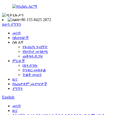
+86 155 8425 2872
አሁን ያግኙን
መነሻ
ባለሀብቶች
ስለ እኛ
የፋብሪካ ጉብኝት
የኩባንያ መገለጫ
ጠቅላላ ድጋፍ
ምርቶች
በነፃ ይንኩ
ኮንቱር-መከተል
ትልቅ መጠን
ዜና
የአጠቃቀም መያዣዎች
ያግኙን
English
መነሻ
ዜና