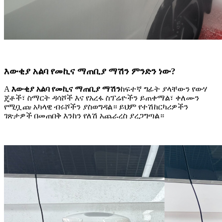
እውቂያ አልባ የመኪና ማጠቢያ ማሽን ምንድን ነው?
A
እውቂያ አልባ የመኪና ማጠቢያ ማሽን
ከፍተኛ ግፊት ያላቸውን የውሃ
ጄቶች፣ ስማርት ዳሳሾች እና የአረፋ ስፕሬዮችን ይጠቀማል፣ ቀለሙን
የሚቧጩ አካላዊ ብሩሾችን ያስወግዳል። ይህም የተሽከርካሪዎችን
ገጽታዎች በመጠበቅ እንከን የለሽ አጨራረስ ያረጋግጣል።