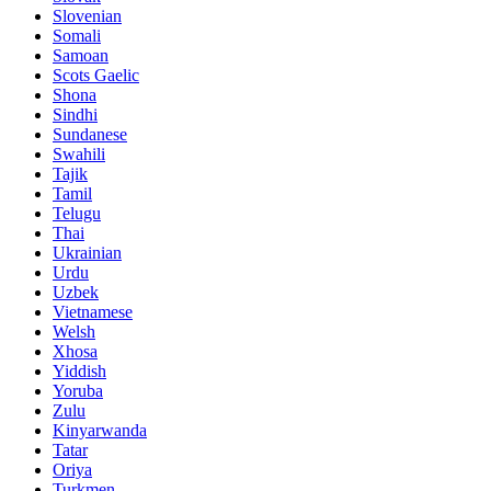
Slovenian
Somali
Samoan
Scots Gaelic
Shona
Sindhi
Sundanese
Swahili
Tajik
Tamil
Telugu
Thai
Ukrainian
Urdu
Uzbek
Vietnamese
Welsh
Xhosa
Yiddish
Yoruba
Zulu
Kinyarwanda
Tatar
Oriya
Turkmen