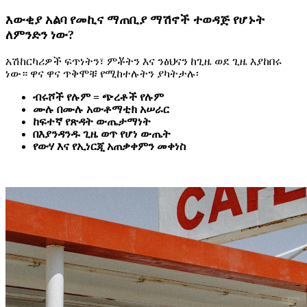
እውቂያ አልባ የመኪና ማጠቢያ ማሽኖች ተወዳጅ የሆኑት
ለምንድን ነው?
አሽከርካሪዎች ፍጥነትን፣ ምቾትን እና ንፅህናን ከጊዜ ወደ ጊዜ እያከበሩ
ነው። ዋና ዋና ጥቅሞቹ የሚከተሉትን ያካትታሉ፡
ብሩሾች የሉም = ጭረቶች የሉም
ሙሉ በሙሉ አውቶማቲክ አሠራር
ከፍተኛ የጽዳት ውጤታማነት
በእያንዳንዱ ጊዜ ወጥ የሆነ ውጤት
የውሃ እና የኢነርጂ አጠቃቀምን መቀነስ