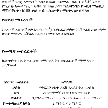
ደንበኞች ነዳጅ ለማግኘት አስቀድመው ያቆማሉ፣ ስለዚህ ከ5-10 ደቂቃ
የሚፈጅ አውቶማቲክ ጽዳት በትክክል ይገጥማል።
የንግድ የመኪና ማጠቢያ
ማሽኖች
በቀን ከ100 በላይ ተሽከርካሪዎችን ማስተናገድ ይችላል።
የመኖሪያ ማህበረሰቦች
ነዋሪዎች አነስተኛ ቦታ (እስከ 40㎡) ሲያስፈልጋቸው 24/7 የራስ አገልግሎት
ጽዳት ማድረግ ይችላሉ። ፈጣን፣ ምቹ እና ቀልጣፋ።
የመጫኛ መስፈርቶች
ከመግዛትዎ በፊት ጣቢያው የሚከተሉትን መስፈርቶች ማሟላቱን
ያረጋግጡ፡
የስርዓት መስፈርት
መግለጫ
ኃይል
የተረጋጋ ሶስት-ደረጃ የኤሌክትሪክ ኃይል
ውሃ
አስተማማኝ የንፁህ ውሃ ግንኙነት
ክፍተት
ቢያንስ 4 ሜትር × 8 ሜትር፣ ቁመት ≥ 3.3 ሜትር
የመቆጣጠሪያ ክፍል
2 ሜትር × 3 ሜትር