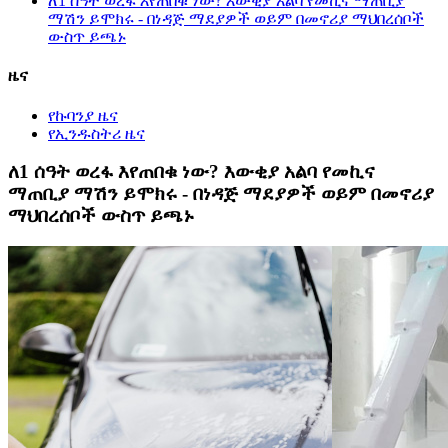
ለ1 ሰዓት ወረፋ እየጠበቁ ነው? እውቂያ አልባ የመኪና ማጠቢያ
ማሽን ይሞክሩ - በነዳጅ ማደያዎች ወይም በመኖሪያ ማህበረሰቦች
ውስጥ ይጫኑ
ዜና
የኩባንያ ዜና
የኢንዱስትሪ ዜና
ለ1 ሰዓት ወረፋ እየጠበቁ ነው? እውቂያ አልባ የመኪና
ማጠቢያ ማሽን ይሞክሩ - በነዳጅ ማደያዎች ወይም በመኖሪያ
ማህበረሰቦች ውስጥ ይጫኑ