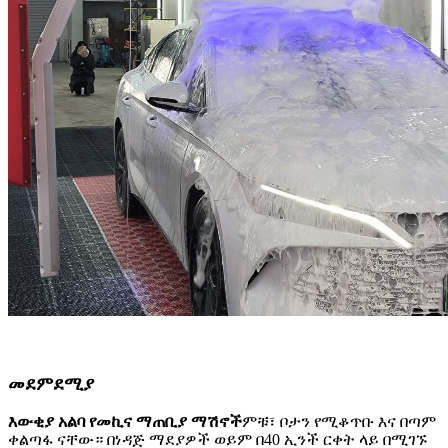
መደምደሚያ
እውቂያ አልባ የመኪና ማጠቢያ ማሽኖች
ምቹ፣ ቦታን የሚቆጥቡ እና በጣም
ቀልጣፋ ናቸው። በነዳጅ ማደያዎች ወይም በ40 ኢንች ርቀት ላይ በሚገኙ