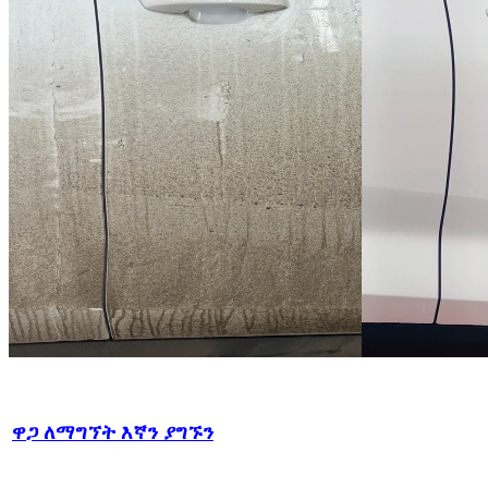
ዋጋ ለማግኘት እኛን ያግኙን