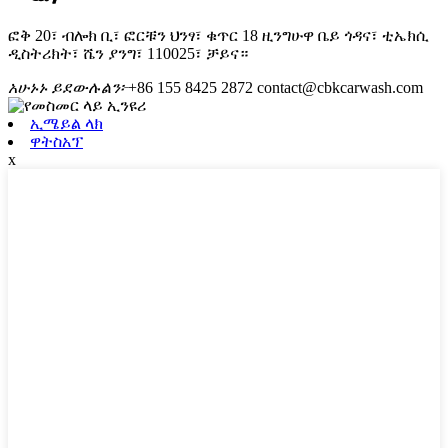
ፎቅ 20፣ ብሎክ ቢ፣ ፎርቹን ህንፃ፣ ቁጥር 18 ዚንግሁዋ ቤይ ጎዳና፣ ቲኤክሲ
ዲስትሪክት፣ ሼን ያንግ፣ 110025፣ ቻይና።
አሁኑኑ ይደውሉልን፦
+86 155 8425 2872
contact@cbkcarwash.com
ኢሜይል ላክ
ዋትስአፕ
x