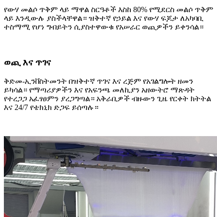
የውሃ መልሶ ጥቅም ላይ ማዋል ስርዓቶች እስከ 80% የሚደርስ መልሶ ጥቅም
ላይ እንዲውሉ ያስችላቸዋል። ዝቅተኛ የኃይል እና የውሃ ፍጆታ ለአካባቢ
ተስማሚ የሆነ ግብይትን ሲያስተዋውቁ የአሠራር ወጪዎችን ይቀንሳል።
ወጪ እና ጥገና
ቅድመ-ኢንቨስትመንት በዝቅተኛ ጥገና እና ረጅም የአገልግሎት ዘመን
ይካሳል። የማጣሪያዎችን እና የአፍንጫ መለኪያን አዘውትሮ ማጽዳት
የተረጋጋ አፈፃፀምን ያረጋግጣል። አቅራቢዎች ብዙውን ጊዜ የርቀት ክትትል
እና 24/7 የቴክኒክ ድጋፍ ይሰጣሉ።