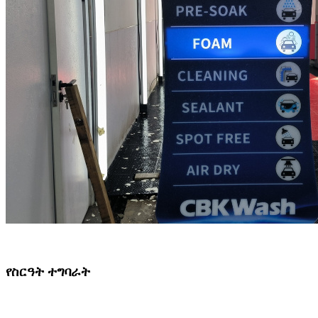
የስርዓት ተግባራት