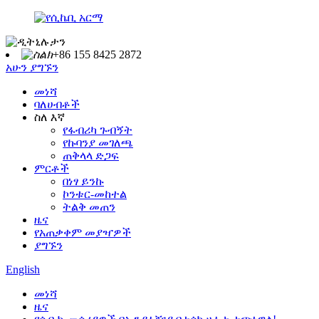
+86 155 8425 2872
አሁን ያግኙን
መነሻ
ባለሀብቶች
ስለ እኛ
የፋብሪካ ጉብኝት
የኩባንያ መገለጫ
ጠቅላላ ድጋፍ
ምርቶች
በነፃ ይንኩ
ኮንቱር-መከተል
ትልቅ መጠን
ዜና
የአጠቃቀም መያዣዎች
ያግኙን
English
መነሻ
ዜና