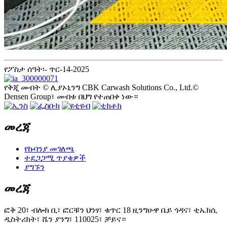
የፖስታ ሰዓት፡- ጥር-14-2025
የቅጂ መብት © ሊያኦኒንግ CBK Carwash Solutions Co., Ltd.©
Densen Group፣ መብቱ በህግ የተጠበቀ ነው።
መረጃ
የኩባንያ መገለጫ
ተደጋጋሚ ጥያቄዎች
ያግኙን
መረጃ
ፎቅ 20፣ ብሎክ ቢ፣ ፎርቹን ህንፃ፣ ቁጥር 18 ዚንግሁዋ ቤይ ጎዳና፣ ቲኤክሲ
ዲስትሪክት፣ ሼን ያንግ፣ 110025፣ ቻይና።