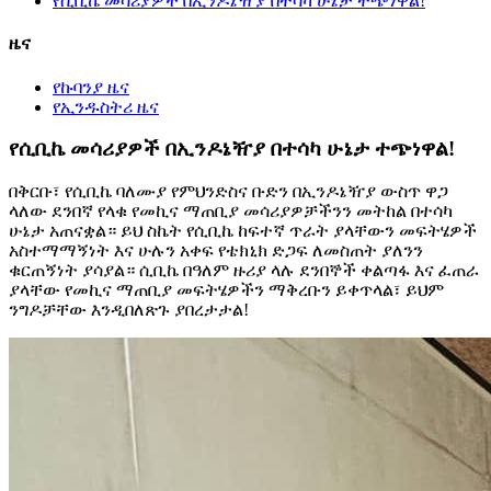
የሲቢኬ መሳሪያዎች በኢንዶኔዥያ በተሳካ ሁኔታ ተጭነዋል!
ዜና
የኩባንያ ዜና
የኢንዱስትሪ ዜና
የሲቢኬ መሳሪያዎች በኢንዶኔዥያ በተሳካ ሁኔታ ተጭነዋል!
በቅርቡ፣ የሲቢኬ ባለሙያ የምህንድስና ቡድን በኢንዶኔዥያ ውስጥ ዋጋ
ላለው ደንበኛ የላቁ የመኪና ማጠቢያ መሳሪያዎቻችንን መትከል በተሳካ
ሁኔታ አጠናቋል። ይህ ስኬት የሲቢኬ ከፍተኛ ጥራት ያላቸውን መፍትሄዎች
አስተማማኝነት እና ሁሉን አቀፍ የቴክኒክ ድጋፍ ለመስጠት ያለንን
ቁርጠኝነት ያሳያል። ሲቢኬ በዓለም ዙሪያ ላሉ ደንበኞች ቀልጣፋ እና ፈጠራ
ያላቸው የመኪና ማጠቢያ መፍትሄዎችን ማቅረቡን ይቀጥላል፣ ይህም
ንግዶቻቸው እንዲበለጽጉ ያበረታታል!