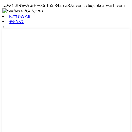
አሁኑኑ ይደውሉልን፦
+86 155 8425 2872
contact@cbkcarwash.com
ኢሜይል ላክ
ዋትስአፕ
x