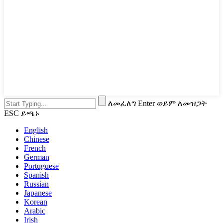
ለመፈለግ Enter ወይም ለመዝጋት
ESC ይጫኑ
English
Chinese
French
German
Portuguese
Spanish
Russian
Japanese
Korean
Arabic
Irish