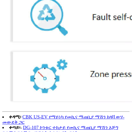
ቀዳሚ፡
CBK US-EV የማይነካ የመኪና ማጠቢያ ማሽን ከላቫ ውሃ-
መውደቅ ጋር
ቀጣይ፡-
DG-107 ኮንቱር ተከታይ የመኪና ማጠቢያ ማሽን እጅግ