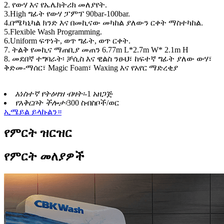
2. የውሃ እና የኤሌክትሪክ መለያየት.
3.High ግፊት የውሃ ፓምፕ 90bar-100bar.
4.በሜካኒካል ክንድ እና በመኪናው መካከል ያለውን ርቀት ማስተካከል.
5.Flexible Wash Programming.
6.Uniform ፍጥነት, ወጥ ግፊት, ወጥ ርቀት.
7. ትልቅ የመኪና ማጠቢያ መጠን 6.77m L*2.7m W* 2.1m H
8. መደበኛ ተግባራት፡ ቻሲስ እና ዊልስ ንፁህ፣ ከፍተኛ ግፊት ያለው ውሃ፣
ቅድመ-ማሰር፣ Magic Foam፣ Waxing እና የአየር ማድረቂያ
አነስተኛ የትዕዛዝ ብዛት፡-
1 አዘጋጅ
የአቅርቦት ችሎታ፡
300 ስብስቦች/ወር
ኢሜይል ይላኩልን።
የምርት ዝርዝር
የምርት መለያዎች