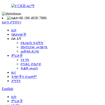
+86 186 4030 7886
አሁን ያግኙን።
ቤት
ባለሀብቶች
ስለ እኛ
የፋብሪካ ጉብኝት
የኩባንያው መገለጫ
ጠቅላላ ድጋፍ
ምርቶች
ነፃ ንካ
ኮንቱር ተከታይ
ትልቅ መጠን
ዜና
ጉዳዮችን ተጠቀም
ያግኙን
English
ቤት
ምርቶች