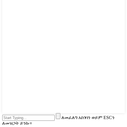
ለመፈለግ አስገባን ወይም ESCን
ለመዝጋት ይንኩ።