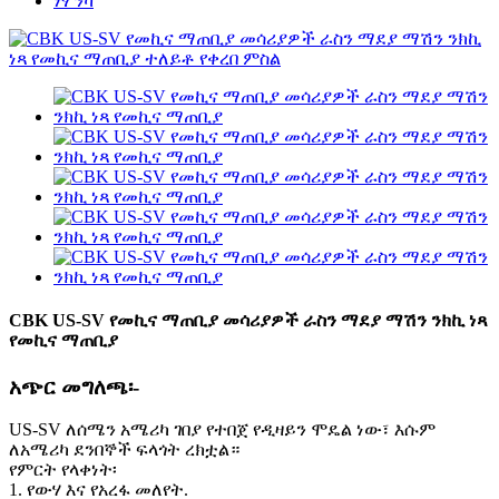
ነፃ ንካ
CBK US-SV የመኪና ማጠቢያ መሳሪያዎች ራስን ማደያ ማሽን ንክኪ ነጻ
የመኪና ማጠቢያ
አጭር መግለጫ፡-
US-SV ለሰሜን አሜሪካ ገበያ የተበጀ የዲዛይን ሞዴል ነው፣ እሱም
ለአሜሪካ ደንበኞች ፍላጎት ረክቷል።
የምርት የላቀነት፡
1. የውሃ እና የአረፋ መለየት.