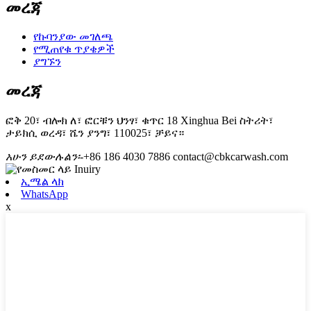
መረጃ
የኩባንያው መገለጫ
የሚጠየቁ ጥያቄዎች
ያግኙን
መረጃ
ፎቅ 20፣ ብሎክ ለ፣ ፎርቹን ህንፃ፣ ቁጥር 18 Xinghua Bei ስትሪት፣
ታይክሲ ወረዳ፣ ሼን ያንግ፣ 110025፣ ቻይና።
አሁን ይደውሉልን፡-
+86 186 4030 7886
contact@cbkcarwash.com
ኢሜል ላክ
WhatsApp
x