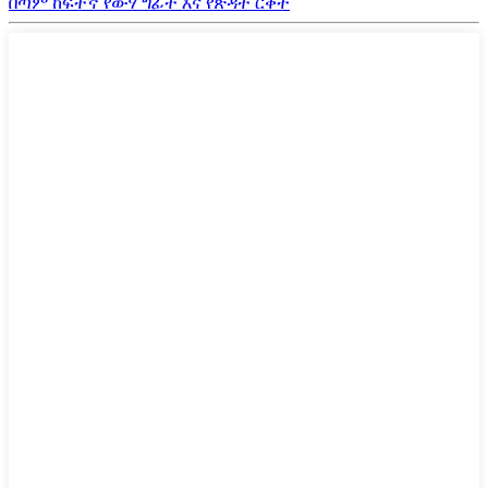
በጣም ከፍተኛ የውሃ ግፊት እና የጽዳት ርቀት