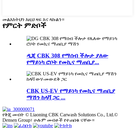
መልእክትህን እዚህ ጻፍ እና ላኩልን።
የምርት ምድቦች
ዲጂ CBK 308 የማሰብ ችሎታ ያለው
የማይነካ ሮቦት የመኪና ማጠቢያ...
CBK US-EV የማይነካ የመኪና ማጠቢያ
ማሽን ከላቫ ጋር ...
የቅጂ መብት © Liaoning CBK Carwash Solutions Co., Ltd.©
Densen Group፣ ሁሉም መብቶች የተጠበቁ ናቸው።